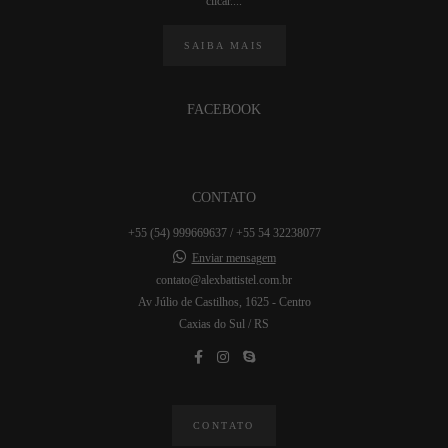
clicar....
SAIBA MAIS
FACEBOOK
CONTATO
+55 (54) 999669637 / +55 54 32238077
Enviar mensagem
contato@alexbattistel.com.br
Av Júlio de Castilhos, 1625 - Centro
Caxias do Sul / RS
CONTATO