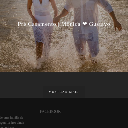
Pré Casamento | Mônica ❤ Gustavo
MOSTRAR MAIS
FACEBOOK
 de uma família de
çou na área ainda
 seu pai em