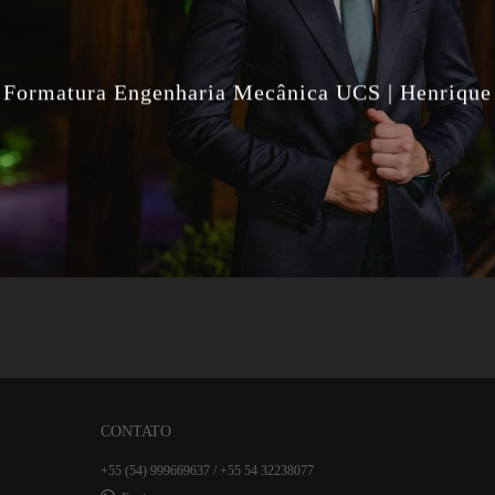
Formatura Engenharia Mecânica UCS | Henrique
CONTATO
+55 (54) 999669637 / +55 54 32238077