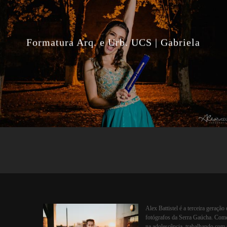
Formatura Arq. e Urb. UCS | Gabriela
Alex Battistel é a terceira geração
fotógrafos da Serra Gaúcha. Come
na adolescência, trabalhando com